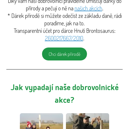
Díky vám naši dobrovolníci pravidelně umisťují dárky do
přírody a pečují o ně na
našich akcích
.
* Dárek přírodě si můžete odečíst ze základu daně, rádi
poradíme, jak na to.
Transparentní účet pro dárce Hnutí Brontosaurus:
2600217667/2010
.
Chci dárek přírodě
Jak vypadají naše dobrovolnické
akce?