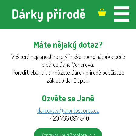
Dárky přírodě
Máte nějaký dotaz?
Veškeré nejasnosti rozptýlí naše koordinátorka péče
o dárce Jana Vondrová.
Poradí třeba, jak si můžete Dárek přírodě odečíst ze
základu daně apod.
Ozvěte se Janě
darcovstvi@brontosaurus.cz
+420 736 697 540
Kontakty Hnutí Brontosaurus