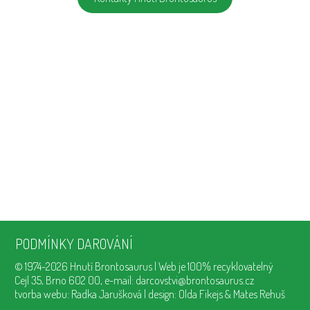
PODMÍNKY DAROVÁNÍ
© 1974-2026
Hnutí Brontosaurus
| Web je 100% recyklovatelný
Cejl 35, Brno 602 00, e-mail:
darcovstvi@brontosaurus.cz
tvorba webu:
Radka Jarušková
| design:
Olda Fikejs
& Mates Rehuš